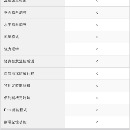
溫度設定範圍
o
垂直風向調整
o
水平風向調整
o
風量模式
o
強力運轉
o
隨身智慧溫控感測
o
自體清潔防霉行程
o
預約定時開關機
o
便利關機定時鍵
o
Eco 節能模式
o
斷電記憶功能
o