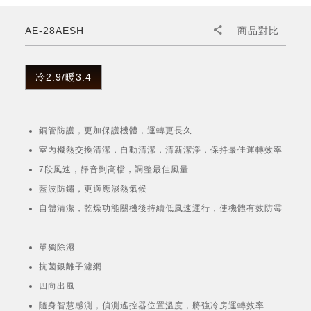
微波爐
五門(左右開)
四門對開除菌冰箱
無孔槽系列介紹
RACTIVE Air系列
空氣清淨機
冷專型
自動除菌離子除濕機
新型冠狀病毒抑制實證
電風扇系列
AQUOS 2K FHD
AQUOS 8K 第三代
商用設備
水活力美容保濕器
AE-28AESH
商品對比
美髮造型
高科技鞋履賦活器
防護用品系列
零水鍋
機械轉盤微波爐
飲品
四門
左右開除菌冰箱
無孔槽洗衣機
羽量級無線快充吸塵器
FAQ
自動除菌離子產生器
故障代碼查詢
高效除濕機
自動除菌離子實證
DC直流馬達立扇
暖風系列
8K影像技術展現
商用解決方案
耗材配件
吹風機
頭皮調理
低反射蛾眼面罩
保溫/冷藏系列
電子平板微波爐
咖啡機
淨水器
三門
滾筒洗衣機/乾衣機
無孔槽洗衣機
冷2.9/暖3.4
AIoT智慧聯網除濕機
J-TECH空調技術
3D清淨循環扇
多功能暖烘機
FAQ
商用顯示器
正負離子造型器
頭皮手持按摩器
FAQ
TEKION COOLER 科技酷冷袋
電子轉盤微波爐
Soda Presso氣泡水機
超淨系列淨水器
FAQ
雙門
直立變頻洗衣機
左右開冰箱
乾淨方美學除濕機
空氣清淨機結合捕蚊技術
涼暖離子扇
PCI 自動除菌離子
銅管防護，更加保護機體，運轉更長久
商用投影機
商用微波爐
美容家電
淨水器濾芯
iBarista 智慧咖啡機
超音波清洗棒
無線吸塵器
自動除菌離子技術
室內機熱交換清潔，自動清潔，清新潔淨，保持最佳運轉效率
觸控式電子白板
商用空氣清淨機
7段風速，靜音到高檔，調整最佳風量
零水鍋
藍波防鏽，更適應濕熱氣候
拼接電視牆
自體清潔，乾燥功能關機後持續低風速運行，使機體有效防霉
水波爐
DirectView LED
單獨除濕
抗菌銀離子濾網
四向出風
隨身智慧感測，偵測遙控器位置溫度，將強冷房運轉效率