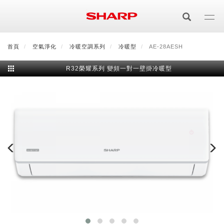
移
至
主
內
首頁
最新消息
空氣淨化
會員登入/註冊
冷暖空調系列
會員中心
冷暖型
顧客服務
AE-28AESH
夏普可購樂線上
容
R32榮耀系列 變頻一對一壁掛冷暖型
居家影視
電視/顯示器系列
空氣淨化
空氣淨化系列
生活家電
AQUOS 8K
影音週邊
冰箱系列
廚房調理
Purefit空氣美學機
冷暖空調系列
AQUOS XLED
藍牙音響
技術
水波爐
生活用品
冷凍庫
技術
AIoT智慧空氣清淨機
冷暖型
除濕機系列
AQUOS QLED
夏普量子臻原色
照明系列
美容系列
AIoT智慧水波爐
烹飪
六門
冰箱系列介紹
清洗系列
水活力空氣清淨機
AIoT智慧空調
2合1空氣清淨除濕機
技術
AQUOS 4K UHD
AQUOS XLED
美容保濕
行動裝置
LED吸頂燈
鞋體保養系列
水波爐
AIoT智慧零水鍋