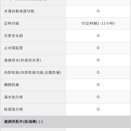
水滿自動保護功能
O
定時功能
O(定時關1-12小時)
兒童安全鎖
O
止水閥裝置
O
連續排水(外接排水管)
O
內部乾燥(內部乾燥功能,抗菌防黴)
O
機體防黴
O
滿水指示燈
O
除霜指示燈
O
濾網與配件(除濕機) (-)