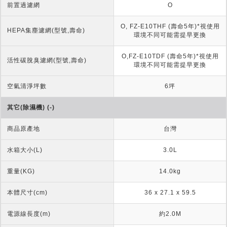
前置過濾網
O
O, FZ-E10THF (壽命5年)*視使用
HEPA集塵濾網(型號,壽命)
環境不同可能需提早更換
O,FZ-E10TDF (壽命5年)*視使用
活性碳脫臭濾網(型號,壽命)
環境不同可能需提早更換
空氣清淨坪數
6坪
其它(除濕機) (-)
商品原產地
台灣
水箱大小(L)
3.0L
重量(KG)
14.0kg
本體尺寸(cm)
36 x 27.1 x 59.5
電源線長度(m)
約2.0M