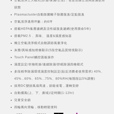
空氣清淨三大模式(舒適/保濕/空清)：智慧切換空清與除濕使用
狀態
Plasmacluster自動除菌離子除菌脫臭/定點脫臭
空氣清淨適用坪數：約6坪
搭載HEPA集塵濾網及活性碳脫臭濾網(使用壽命5年)
搭載PM2.5 、異味、 溫度&濕度感知器
獨立空氣清淨模式自動調節風量淨化
灰塵/異味感知燈條顯示(5段空氣品質情境顯示)
Touch Panel觸控面板操作
濕度設定/衣物乾燥/連續除濕/舒眠除濕四種模式
多段精準除濕環境濕度控制設定(貼近消費者使用需求) 40%、
45%...60%、65%...75%、80%RH(每階段以5%調整)
採用DC變頻風扇馬達，節能省電，運轉安靜
自動擺風(上、下、廣域)/定時關(1-12hr)
兒童安全鎖
四輪萬向滑輪，移動輕鬆便利