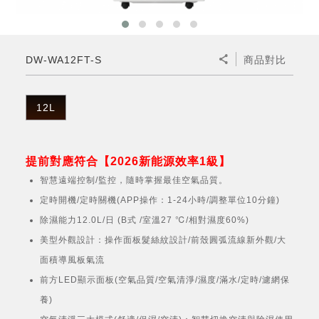
微波爐
五門(左右開)
四門對開除菌冰箱
無孔槽系列介紹
RACTIVE Air系列
空氣清淨機
冷專型
自動除菌離子除濕機
新型冠狀病毒抑制實證
電風扇系列
AQUOS 2K FHD
AQUOS 8K 第三代
商用設備
水活力美容保濕器
美髮造型
高科技鞋履賦活器
防護用品系列
零水鍋
機械轉盤微波爐
飲品
四門
左右開除菌冰箱
無孔槽洗衣機
羽量級無線快充吸塵器
FAQ
自動除菌離子產生器
故障代碼查詢
高效除濕機
自動除菌離子實證
DC直流馬達立扇
暖風系列
8K影像技術展現
DW-WA12FT-S
商品對比
商用解決方案
耗材配件
吹風機
頭皮調理
低反射蛾眼面罩
保溫/冷藏系列
電子平板微波爐
咖啡機
淨水器
三門
滾筒洗衣機/乾衣機
無孔槽洗衣機
AIoT智慧聯網除濕機
J-TECH空調技術
3D清淨循環扇
多功能暖烘機
FAQ
商用顯示器
正負離子造型器
頭皮手持按摩器
FAQ
12L
TEKION COOLER 科技酷冷袋
電子轉盤微波爐
Soda Presso氣泡水機
超淨系列淨水器
FAQ
雙門
直立變頻洗衣機
左右開冰箱
乾淨方美學除濕機
空氣清淨機結合捕蚊技術
涼暖離子扇
PCI 自動除菌離子
商用投影機
商用微波爐
美容家電
淨水器濾芯
iBarista 智慧咖啡機
超音波清洗棒
無線吸塵器
自動除菌離子技術
提前對應符合【2026新能源效率1級】
觸控式電子白板
商用空氣清淨機
智慧遠端控制/監控，隨時掌握最佳空氣品質。
零水鍋
定時開機/定時關機(APP操作：1-24小時/調整單位10分鐘)
拼接電視牆
除濕能力12.0L/日 (B式 /室溫27 ℃/相對濕度60%)
水波爐
美型外觀設計：操作面板髮絲紋設計/前殼圓弧流線新外觀/大
DirectView LED
面積導風板氣流
前方LED顯示面板(空氣品質/空氣清淨/濕度/滿水/定時/濾網保
養)