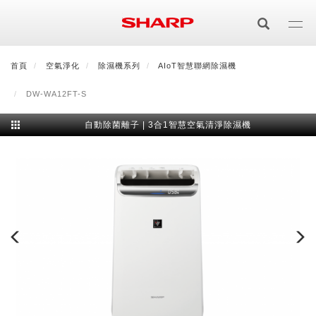
移
至
主
內
首頁
最新消息
空氣淨化
會員登入/註冊
除濕機系列
會員中心
AIoT智慧聯網除濕機
顧客服務
夏普可購樂線上
容
DW-WA12FT-S
居家影視
自動除菌離子 | 3合1智慧空氣清淨除濕機
電視/顯示器系列
空氣淨化
空氣淨化系列
生活家電
AQUOS 8K
影音週邊
冰箱系列
廚房調理
Purefit空氣美學機
冷暖空調系列
AQUOS XLED
藍牙音響
技術
水波爐
生活用品
冷凍庫
技術
AIoT智慧空氣清淨機
冷暖型
除濕機系列
AQUOS QLED
夏普量子臻原色
照明系列
美容系列
AIoT智慧水波爐
烹飪
六門
冰箱系列介紹
清洗系列
水活力空氣清淨機
AIoT智慧空調
2合1空氣清淨除濕機
技術
AQUOS 4K UHD
AQUOS XLED
美容保濕
行動裝置
LED吸頂燈
鞋體保養系列
水波爐
AIoT智慧零水鍋