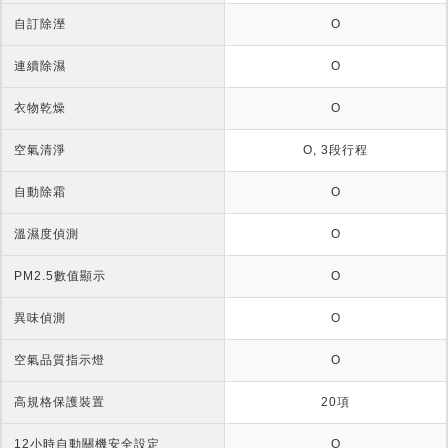
自訂除溼
O
連續除濕
O
衣物乾燥
O
空氣清淨
O, 3段行程
自動除霜
O
溫濕度偵測
O
PM2.5數值顯示
O
異味偵測
O
空氣品質指示燈
O
高規格保護裝置
20項
12小時自動關機安全設定
O