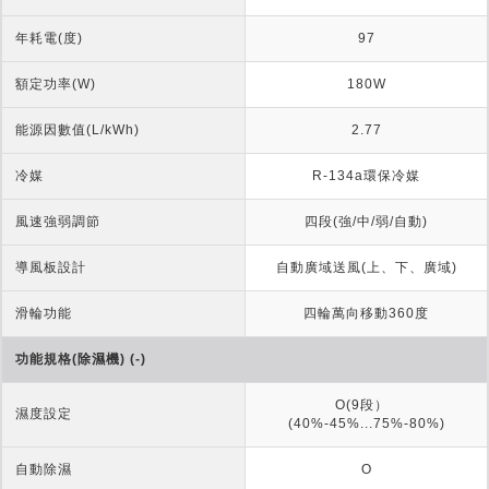
年耗電(度)
97
額定功率(W)
180W
能源因數值(L/kWh)
2.77
冷媒
R-134a環保冷媒
風速強弱調節
四段(強/中/弱/自動)
導風板設計
自動廣域送風(上、下、廣域)
滑輪功能
四輪萬向移動360度
功能規格(除濕機) (-)
O(9段）  
濕度設定
(40%-45%...75%-80%)
自動除濕
O