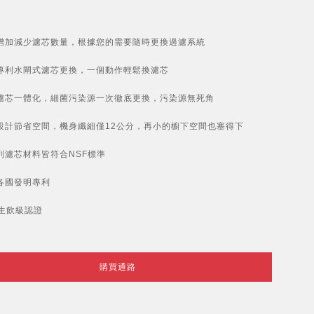
增加減少濾芯數量，根據您的需要隨時更換過濾系統
專利水閘式濾芯更換，一個動作輕鬆換濾芯
濾芯一體化，細菌污染源一次徹底更換，污染源無死角
設計節省空間，機身纖細僅12公分，再小的櫥下空間也塞得下
列濾芯材料皆符合NSF標準
各國發明專利
S生飲級認證
購買通路