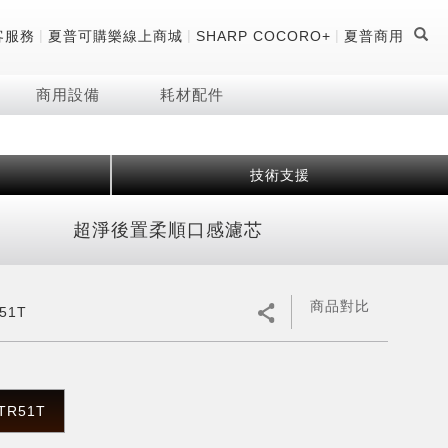
|
|
|
客服務
夏普可購樂線上商城
SHARP COCORO+
夏普商用
商用設備
耗材配件
技術支援
證
器
 科技酷冷袋
機
超淨後置柔順⼝感濾芯
技術
商品對比
51T
TR51T