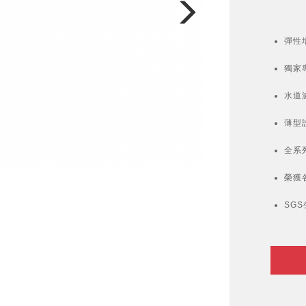
彈性
獨家
水道
薄型
全系
榮獲
SG