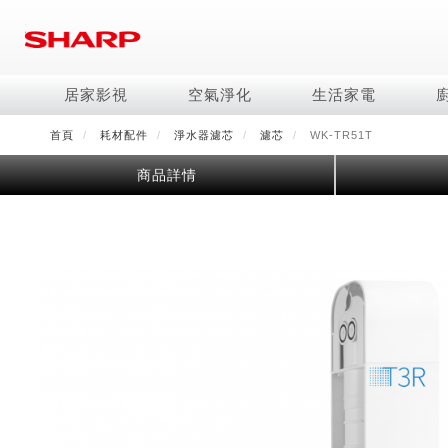
移
至
主
內
居家影視
空氣淨化
生活家電
容
首頁
耗材配件
淨水器濾芯
濾芯
WK-TR51T
電視/顯示器系列
空氣淨化系列
冰箱系列
水波爐
照明系列
美容保濕
商用解決方案
影音週邊
冷暖空調系列
技術
烹飪
鞋體保養系列
美髮造型
商品詳情
AQUOS 8K
Purefit空氣美學機
冷凍庫
AIoT智慧水波爐
LED吸頂燈
水活力美容保濕器
商用顯示器
藍牙音響
冷暖型
冰箱系列介紹
AIoT智慧零水鍋
高科技鞋履賦活器
吹風機
商用微波爐
AQUOS XLED
AIoT智慧空氣清淨機
六門
水波爐
商用投影機
AIoT智慧空調
四門對開除菌冰箱
零水鍋
正負離子造型器
商用空氣清淨機
AQUOS QLED
水活力空氣清淨機
五門(左右開)
觸控式電子白板
冷專型
左右開除菌冰箱
AQUOS 4K UHD
空氣清淨機
四門
拼接電視牆
故障代碼查詢
AQUOS 2K FHD
自動除菌離子產生器
三門
DirectView LED
雙門
電風扇系列
FAQ
淨水器
暖風系列
FAQ
DC直流馬達立扇
無孔槽洗衣機
超淨系列淨水器
多功能暖烘機
iBarista 智慧咖啡機
3D清淨循環扇
左右開冰箱
淨水器濾芯
零水鍋
涼暖離子扇
無線吸塵器
水波爐