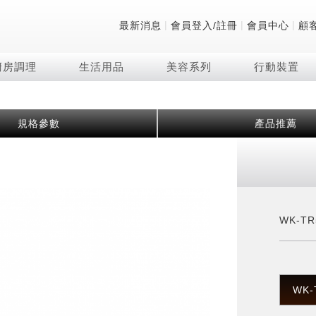
|
|
|
最新消息
會員登入/註冊
會員中心
顧
廚房調理
生活用品
美容系列
行動裝置
技術
除濕機系列
清洗系列
微波爐
防護用品系列
頭皮調理
技術
RACTIVE Air系列
飲品
保溫/冷藏系列
FAQ
規格參數
產品推薦
夏普量子臻原色
2合1空氣清淨除濕機
無孔槽系列介紹
機械轉盤微波爐
低反射蛾眼面罩
頭皮手持按摩器
新型冠狀病毒抑制實
羽量級無線快充吸塵
咖啡機
TEKION COOLER
美容家電
AQUOS XLED
自動除菌離子除濕機
無孔槽洗衣機
電子平板微波爐
自動除菌離子實證
Soda Presso氣泡水
AQUOS 8K 第三代
高效除濕機
滾筒洗衣機/乾衣機
電子轉盤微波爐
J-TECH空調技術
8K影像技術展現
AIoT智慧聯網除濕機
直立變頻洗衣機
空氣清淨機結合捕蚊
乾淨方美學除濕機
超音波清洗棒
自動除菌離子技術
WK-TR
FAQ
PCI 自動除菌離子
WK-