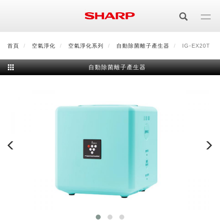
移
至
主
內
首頁
最新消息
空氣淨化
會員登入/註冊
空氣淨化系列
會員中心
自動除菌離子產生器
顧客服務
夏普可購樂線上
IG-EX20T
容
自動除菌離子產生器
居家影視
電視/顯示器系列
空氣淨化
空氣淨化系列
生活家電
AQUOS 8K
影音週邊
冰箱系列
廚房調理
Purefit空氣美學機
冷暖空調系列
AQUOS XLED
藍牙音響
技術
水波爐
生活用品
冷凍庫
技術
AIoT智慧空氣清淨機
冷暖型
除濕機系列
AQUOS QLED
夏普量子臻原色
照明系列
美容系列
AIoT智慧水波爐
烹飪
六門
冰箱系列介紹
清洗系列
水活力空氣清淨機
AIoT智慧空調
2合1空氣清淨除濕機
技術
AQUOS 4K UHD
AQUOS XLED
美容保濕
行動裝置
LED吸頂燈
鞋體保養系列
水波爐
AIoT智慧零水鍋