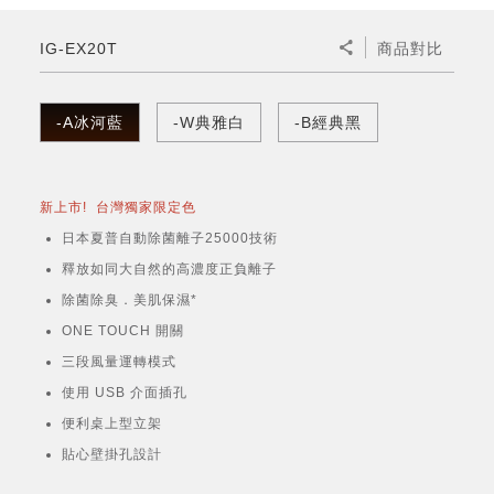
微波爐
五門(左右開)
四門對開除菌冰箱
無孔槽系列介紹
RACTIVE Air系列
空氣清淨機
冷專型
自動除菌離子除濕機
新型冠狀病毒抑制實證
電風扇系列
AQUOS 2K FHD
AQUOS 8K 第三代
商用設備
水活力美容保濕器
IG-EX20T
商品對比
美髮造型
高科技鞋履賦活器
防護用品系列
零水鍋
機械轉盤微波爐
飲品
四門
左右開除菌冰箱
無孔槽洗衣機
羽量級無線快充吸塵器
FAQ
自動除菌離子產生器
故障代碼查詢
高效除濕機
自動除菌離子實證
DC直流馬達立扇
暖風系列
8K影像技術展現
商用解決方案
耗材配件
吹風機
頭皮調理
低反射蛾眼面罩
保溫/冷藏系列
電子平板微波爐
咖啡機
淨水器
三門
滾筒洗衣機/乾衣機
無孔槽洗衣機
-A冰河藍
-W典雅白
-B經典黑
AIoT智慧聯網除濕機
J-TECH空調技術
3D清淨循環扇
多功能暖烘機
FAQ
商用顯示器
正負離子造型器
頭皮手持按摩器
FAQ
TEKION COOLER 科技酷冷袋
電子轉盤微波爐
Soda Presso氣泡水機
超淨系列淨水器
FAQ
雙門
直立變頻洗衣機
左右開冰箱
乾淨方美學除濕機
空氣清淨機結合捕蚊技術
涼暖離子扇
PCI 自動除菌離子
新上市! 台灣獨家限定色
商用投影機
商用微波爐
美容家電
淨水器濾芯
iBarista 智慧咖啡機
超音波清洗棒
無線吸塵器
自動除菌離子技術
日本夏普自動除菌離子25000技術
觸控式電子白板
商用空氣清淨機
釋放如同大自然的高濃度正負離子
零水鍋
除菌除臭．美肌保濕*
拼接電視牆
ONE TOUCH 開關
水波爐
三段風量運轉模式
DirectView LED
使用 USB 介面插孔
便利桌上型立架
貼心壁掛孔設計