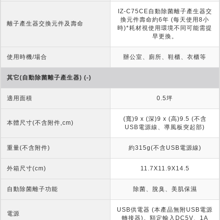
IZ-C75CE自動除菌離子產生器交
換元件壽命約6年 (每天使用8小
離子產生器交換元件及壽命
時)*耗材視使用環境不同可能需提
早更換。
使用時機/場合
辦公室、廁所、鞋櫃、衣櫃等
其它(自動除菌離子產生器) (-)
適用面積
0.5坪
(寬)9 x (深)9 x (高)9.5 (不含
本體尺寸(不含附件,cm)
USB電源線、導風板突起部)
重量(不含附件)
約315g(不含USB電源線)
外箱尺寸(cm)
11.7X11.9X14.5
自動除菌離子功能
除菌、脫臭、美肌保濕
USB供電器 (本產品無附USB電源
電源
轉接器)。額定輸入DC5V、1A