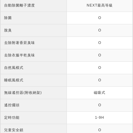
自動除菌離子濃度
NEXT最高等級
除菌
O
脫臭
O
去除附著香菸臭味
O
去除衣服半乾臭味
O
自然風模式
O
睡眠風模式
O
無線遙控器(附收納架)
磁吸式
遙控擺頭
O
定時功能
1-9H
兒童安全鎖
O