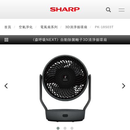
移
至
主
內
首頁
最新消息
空氣淨化
會員登入/註冊
電風扇系列
會員中心
3D清淨循環扇
顧客服務
PK-18S03T
夏普可購樂線上
容
《森呼吸NEXT》自動除菌離子3D清淨循環扇
居家影視
電視/顯示器系列
空氣淨化
空氣淨化系列
生活家電
AQUOS 8K
影音週邊
冰箱系列
廚房調理
Purefit空氣美學機
冷暖空調系列
AQUOS XLED
藍牙音響
技術
水波爐
生活用品
冷凍庫
技術
AIoT智慧空氣清淨機
冷暖型
除濕機系列
AQUOS QLED
夏普量子臻原色
照明系列
美容系列
AIoT智慧水波爐
烹飪
六門
冰箱系列介紹
清洗系列
水活力空氣清淨機
AIoT智慧空調
2合1空氣清淨除濕機
技術
AQUOS 4K UHD
AQUOS XLED
美容保濕
行動裝置
LED吸頂燈
鞋體保養系列
水波爐
AIoT智慧零水鍋