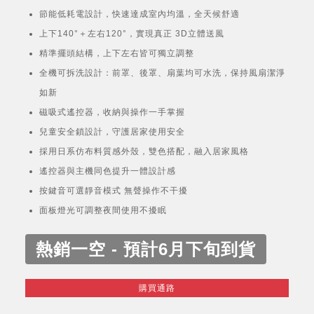
節能低耗電設計，快速達成室內均溫，全天候舒適
上下140°＋左右120°，實現真正 3D立體送風
精準擺頭結構，上下左右皆可獨立調整
全機可拆洗設計：前罩、後罩、扇葉均可水洗，保持風扇潔淨
如新
磁吸式遙控器，收納與操作一手掌握
兒童安全鎖設計，守護居家使用安全
採用日系仿布料質感外殼，雙色搭配，融入居家風格
遙控器與主機同色提升一體設計感
按鍵音可選靜音模式 無聲操作不干擾
面板燈光可調整夜間使用不擾眠
熱銷一空 - 預計6月下旬到貨
購買通路