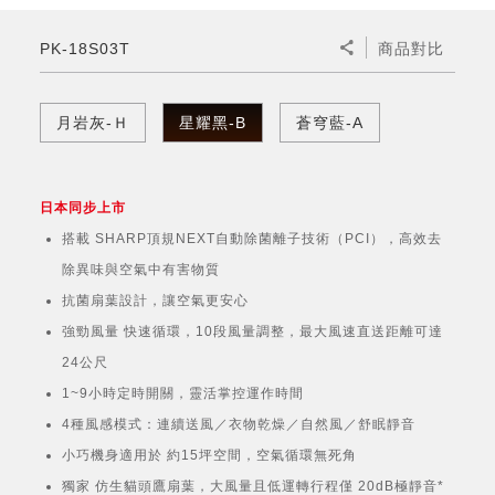
微波爐
五門(左右開)
四門對開除菌冰箱
無孔槽系列介紹
RACTIVE Air系列
空氣清淨機
冷專型
自動除菌離子除濕機
新型冠狀病毒抑制實證
電風扇系列
AQUOS 2K FHD
AQUOS 8K 第三代
商用設備
水活力美容保濕器
PK-18S03T
商品對比
美髮造型
高科技鞋履賦活器
防護用品系列
零水鍋
機械轉盤微波爐
飲品
四門
左右開除菌冰箱
無孔槽洗衣機
羽量級無線快充吸塵器
FAQ
自動除菌離子產生器
故障代碼查詢
高效除濕機
自動除菌離子實證
DC直流馬達立扇
暖風系列
8K影像技術展現
商用解決方案
耗材配件
吹風機
頭皮調理
低反射蛾眼面罩
保溫/冷藏系列
電子平板微波爐
咖啡機
淨水器
三門
滾筒洗衣機/乾衣機
無孔槽洗衣機
月岩灰-Ｈ
星耀黑-B
蒼穹藍-A
AIoT智慧聯網除濕機
J-TECH空調技術
3D清淨循環扇
多功能暖烘機
FAQ
商用顯示器
正負離子造型器
頭皮手持按摩器
FAQ
TEKION COOLER 科技酷冷袋
電子轉盤微波爐
Soda Presso氣泡水機
超淨系列淨水器
FAQ
雙門
直立變頻洗衣機
左右開冰箱
乾淨方美學除濕機
空氣清淨機結合捕蚊技術
涼暖離子扇
PCI 自動除菌離子
日本同步上市
商用投影機
商用微波爐
美容家電
淨水器濾芯
iBarista 智慧咖啡機
超音波清洗棒
無線吸塵器
自動除菌離子技術
搭載 SHARP頂規NEXT自動除菌離子技術（PCI），高效去
觸控式電子白板
商用空氣清淨機
除異味與空氣中有害物質
零水鍋
抗菌扇葉設計，讓空氣更安心
拼接電視牆
強勁風量 快速循環，10段風量調整，最大風速直送距離可達
水波爐
24公尺
DirectView LED
1~9小時定時開關，靈活掌控運作時間
4種風感模式：連續送風／衣物乾燥／自然風／舒眠靜音
小巧機身適用於 約15坪空間，空氣循環無死角
獨家 仿生貓頭鷹扇葉，大風量且低運轉行程僅 20dB極靜音*