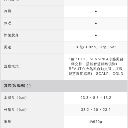
冷風
●
保溼
●
除菌脫臭
●
風速
3 段/ Turbo、Dry、Set
5種 / HOT、SENSING(冷熱風自
動交替，搭載智慧距離偵測)、
溫度模式
BEAUTY(冷熱風自動交替，搭載
智慧溫度感應)、SCALP、COLD
其它(吹風機) (-)
本體尺寸(cm)
23.3 × 8.8 × 13.2
外箱尺寸(cm)
33.2 × 10 × 23.2
重量
約620g