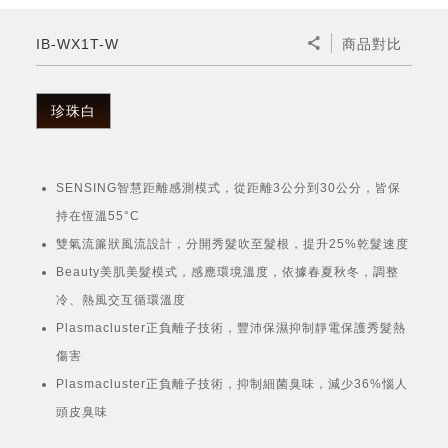
微波爐
五門(左右開)
四門對開除菌冰箱
無孔槽系列介紹
RACTIVE Air系列
空氣清淨機
冷專型
自動除菌離子除濕機
新型冠狀病毒抑制實證
電風扇系列
AQUOS 2K FHD
AQUOS 8K 第三代
商用設備
水活力美容保濕器
IB-WX1T-W
商品對比
美髮造型
高科技鞋履賦活器
防護用品系列
零水鍋
機械轉盤微波爐
飲品
四門
左右開除菌冰箱
無孔槽洗衣機
羽量級無線快充吸塵器
FAQ
自動除菌離子產生器
故障代碼查詢
高效除濕機
自動除菌離子實證
DC直流馬達立扇
暖風系列
8K影像技術展現
商用解決方案
耗材配件
吹風機
頭皮調理
低反射蛾眼面罩
保溫/冷藏系列
電子平板微波爐
咖啡機
淨水器
三門
滾筒洗衣機/乾衣機
無孔槽洗衣機
珍珠白
AIoT智慧聯網除濕機
J-TECH空調技術
3D清淨循環扇
多功能暖烘機
FAQ
商用顯示器
正負離子造型器
頭皮手持按摩器
FAQ
TEKION COOLER 科技酷冷袋
電子轉盤微波爐
Soda Presso氣泡水機
超淨系列淨水器
FAQ
雙門
直立變頻洗衣機
左右開冰箱
乾淨方美學除濕機
空氣清淨機結合捕蚊技術
涼暖離子扇
PCI 自動除菌離子
SENSING智慧距離感測模式，從距離3公分到30公分，皆保
商用投影機
商用微波爐
美容家電
淨水器濾芯
iBarista 智慧咖啡機
超音波清洗棒
無線吸塵器
自動除菌離子技術
持在恆溫55°C
觸控式電子白板
商用空氣清淨機
雙氣流簾狀風流設計，分開秀髮吹至髮根，提升25%乾髮速度
零水鍋
Beauty美肌美髮模式，感應環境溫度，依據春夏秋冬，調整
拼接電視牆
冷、熱風交互循環溫度
水波爐
Plasmacluster正負離子技術，豐沛保濕抑制靜電保護秀髮熱
DirectView LED
傷害
Plasmacluster正負離子技術，抑制細菌臭味，減少36%惱人
頭皮臭味