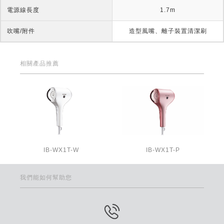
電源線長度
1.7m
吹嘴/附件
造型風嘴、離子裝置清潔刷
相關產品推薦
IB-WX1T-W
IB-WX1T-P
我們能如何幫助您