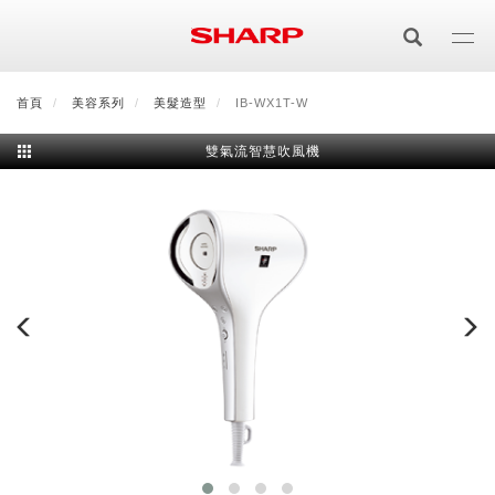
移
至
主
內
首頁
最新消息
美容系列
會員登入/註冊
美髮造型
會員中心
IB-WX1T-W
顧客服務
夏普可購樂線上
容
雙氣流智慧吹風機
居家影視
電視/顯示器系列
空氣淨化
空氣淨化系列
生活家電
AQUOS 8K
影音週邊
冰箱系列
廚房調理
Purefit空氣美學機
冷暖空調系列
AQUOS XLED
藍牙音響
技術
水波爐
生活用品
冷凍庫
技術
AIoT智慧空氣清淨機
冷暖型
除濕機系列
AQUOS QLED
夏普量子臻原色
照明系列
美容系列
AIoT智慧水波爐
烹飪
六門
冰箱系列介紹
清洗系列
水活力空氣清淨機
AIoT智慧空調
2合1空氣清淨除濕機
技術
AQUOS 4K UHD
AQUOS XLED
美容保濕
行動裝置
LED吸頂燈
鞋體保養系列
水波爐
AIoT智慧零水鍋