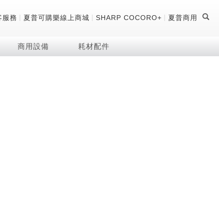
|
|
|
客服務
夏普可購樂線上商城
SHARP COCORO+
夏普商用
商用設備
耗材配件
證
器
 科技酷冷袋
機
技術