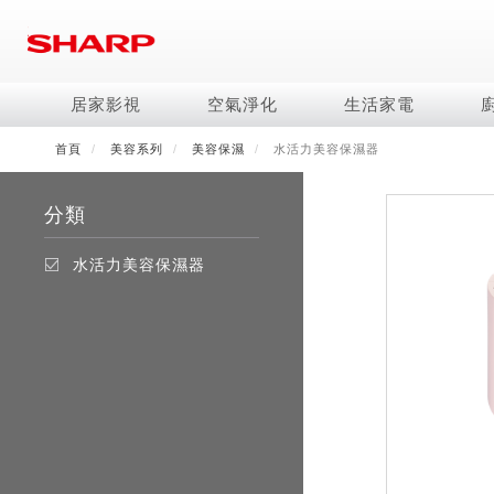
移
至
主
內
居家影視
空氣淨化
生活家電
容
首頁
美容系列
美容保濕
水活力美容保濕器
電視/顯示器系列
空氣淨化系列
冰箱系列
水波爐
照明系列
美容保濕
商用解決方案
影音週邊
冷暖空調系列
技術
烹飪
鞋體保養系列
美髮造型
AQUOS 8K
Purefit空氣美學機
冷凍庫
AIoT智慧水波爐
LED吸頂燈
水活力美容保濕器
商用顯示器
藍牙音響
冷暖型
冰箱系列介紹
AIoT智慧零水鍋
高科技鞋履賦活器
吹風機
商用微波爐
分類
AQUOS XLED
AIoT智慧空氣清淨機
六門
水波爐
商用投影機
AIoT智慧空調
四門對開除菌冰箱
零水鍋
正負離子造型器
商用空氣清淨機
AQUOS QLED
水活力空氣清淨機
五門(左右開)
觸控式電子白板
冷專型
左右開除菌冰箱
水活力美容保濕器
AQUOS 4K UHD
空氣清淨機
四門
拼接電視牆
故障代碼查詢
AQUOS 2K FHD
自動除菌離子產生器
三門
DirectView LED
雙門
電風扇系列
FAQ
淨水器
暖風系列
FAQ
DC直流馬達立扇
無孔槽洗衣機
超淨系列淨水器
多功能暖烘機
iBarista 智慧咖啡機
3D清淨循環扇
左右開冰箱
淨水器濾芯
零水鍋
涼暖離子扇
無線吸塵器
水波爐