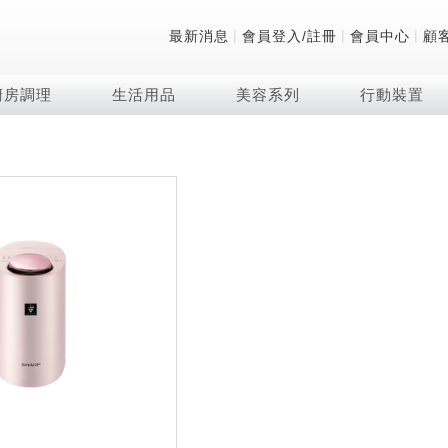
|
|
|
最新消息
會員登入/註冊
會員中心
顧
廚房調理
生活用品
美容系列
行動裝置
技術
除濕機系列
清洗系列
微波爐
防護用品系列
頭皮調理
技術
RACTIVE Air系列
飲品
保溫/冷藏系列
FAQ
夏普量子臻原色
2合1空氣清淨除濕機
無孔槽系列介紹
機械轉盤微波爐
低反射蛾眼面罩
頭皮手持按摩器
新型冠狀病毒抑制實
羽量級無線快充吸塵
咖啡機
TEKION COOLER
美容家電
AQUOS XLED
自動除菌離子除濕機
無孔槽洗衣機
電子平板微波爐
自動除菌離子實證
Soda Presso氣泡水
AQUOS 8K 第三代
高效除濕機
滾筒洗衣機/乾衣機
電子轉盤微波爐
J-TECH空調技術
8K影像技術展現
AIoT智慧聯網除濕機
直立變頻洗衣機
空氣清淨機結合捕蚊
乾淨方美學除濕機
超音波清洗棒
自動除菌離子技術
FAQ
PCI 自動除菌離子