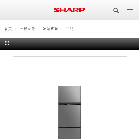
移
至
主
內
首頁
最新消息
生活家電
會員登入/註冊
冰箱系列
會員中心
三門
顧客服務
夏普可購樂線上
容
居家影視
電視/顯示器系列
空氣淨化
空氣淨化系列
生活家電
AQUOS 8K
影音週邊
冰箱系列
廚房調理
Purefit空氣美學機
冷暖空調系列
AQUOS XLED
藍牙音響
技術
水波爐
生活用品
冷凍庫
技術
AIoT智慧空氣清淨機
冷暖型
除濕機系列
AQUOS QLED
夏普量子臻原色
照明系列
美容系列
AIoT智慧水波爐
烹飪
六門
冰箱系列介紹
清洗系列
水活力空氣清淨機
AIoT智慧空調
2合1空氣清淨除濕機
技術
AQUOS 4K UHD
AQUOS XLED
美容保濕
行動裝置
LED吸頂燈
鞋體保養系列
水波爐
AIoT智慧零水鍋