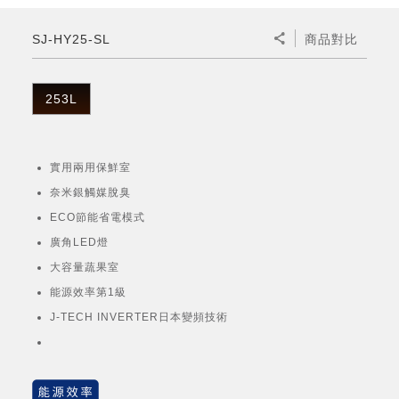
微波爐
五門(左右開)
四門對開除菌冰箱
無孔槽系列介紹
RACTIVE Air系列
空氣清淨機
冷專型
自動除菌離子除濕機
新型冠狀病毒抑制實證
電風扇系列
AQUOS 2K FHD
AQUOS 8K 第三代
商用設備
水活力美容保濕器
SJ-HY25-SL
商品對比
美髮造型
高科技鞋履賦活器
防護用品系列
零水鍋
機械轉盤微波爐
飲品
四門
左右開除菌冰箱
無孔槽洗衣機
羽量級無線快充吸塵器
FAQ
自動除菌離子產生器
故障代碼查詢
高效除濕機
自動除菌離子實證
DC直流馬達立扇
暖風系列
8K影像技術展現
商用解決方案
耗材配件
吹風機
頭皮調理
低反射蛾眼面罩
保溫/冷藏系列
電子平板微波爐
咖啡機
淨水器
三門
滾筒洗衣機/乾衣機
無孔槽洗衣機
253L
AIoT智慧聯網除濕機
J-TECH空調技術
3D清淨循環扇
多功能暖烘機
FAQ
商用顯示器
正負離子造型器
頭皮手持按摩器
FAQ
TEKION COOLER 科技酷冷袋
電子轉盤微波爐
Soda Presso氣泡水機
超淨系列淨水器
FAQ
雙門
直立變頻洗衣機
左右開冰箱
乾淨方美學除濕機
空氣清淨機結合捕蚊技術
涼暖離子扇
PCI 自動除菌離子
實用兩用保鮮室
商用投影機
商用微波爐
美容家電
淨水器濾芯
iBarista 智慧咖啡機
超音波清洗棒
無線吸塵器
自動除菌離子技術
奈米銀觸媒脫臭
觸控式電子白板
商用空氣清淨機
ECO節能省電模式
零水鍋
廣角LED燈
拼接電視牆
大容量蔬果室
水波爐
能源效率第1級
DirectView LED
J-TECH INVERTER日本變頻技術