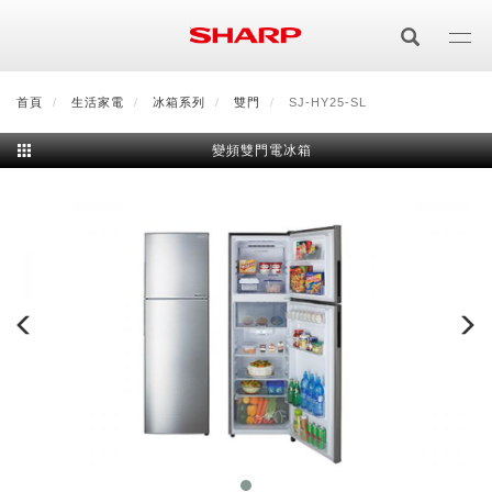
移
至
主
內
首頁
最新消息
生活家電
會員登入/註冊
冰箱系列
會員中心
雙門
SJ-HY25-SL
顧客服務
夏普可購樂線上
容
變頻雙門電冰箱
居家影視
電視/顯示器系列
空氣淨化
空氣淨化系列
生活家電
AQUOS 8K
影音週邊
冰箱系列
廚房調理
Purefit空氣美學機
冷暖空調系列
AQUOS XLED
藍牙音響
技術
水波爐
生活用品
冷凍庫
技術
AIoT智慧空氣清淨機
冷暖型
除濕機系列
AQUOS QLED
夏普量子臻原色
照明系列
美容系列
AIoT智慧水波爐
烹飪
六門
冰箱系列介紹
清洗系列
水活力空氣清淨機
AIoT智慧空調
2合1空氣清淨除濕機
技術
AQUOS 4K UHD
AQUOS XLED
美容保濕
行動裝置
LED吸頂燈
鞋體保養系列
水波爐
AIoT智慧零水鍋