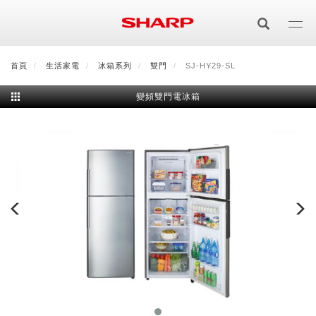
移
至
主
內
首頁
最新消息
生活家電
會員登入/註冊
冰箱系列
會員中心
雙門
SJ-HY29-SL
顧客服務
夏普可購樂線上
容
變頻雙門電冰箱
居家影視
電視/顯示器系列
空氣淨化
空氣淨化系列
生活家電
AQUOS 8K
影音週邊
冰箱系列
廚房調理
Purefit空氣美學機
冷暖空調系列
AQUOS XLED
藍牙音響
技術
水波爐
生活用品
冷凍庫
技術
AIoT智慧空氣清淨機
冷暖型
除濕機系列
AQUOS QLED
夏普量子臻原色
照明系列
美容系列
AIoT智慧水波爐
烹飪
六門
冰箱系列介紹
清洗系列
水活力空氣清淨機
AIoT智慧空調
2合1空氣清淨除濕機
技術
AQUOS 4K UHD
AQUOS XLED
美容保濕
行動裝置
LED吸頂燈
鞋體保養系列
水波爐
AIoT智慧零水鍋