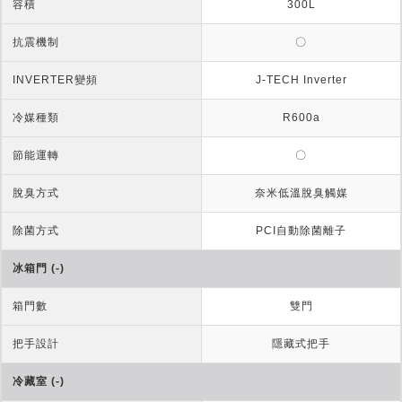
容積
300L
抗震機制
〇
INVERTER變頻
J-TECH Inverter
冷媒種類
R600a
節能運轉
〇
脫臭方式
奈米低溫脫臭觸媒
除菌方式
PCI自動除菌離子
冰箱門 (-)
箱門數
雙門
把手設計
隱藏式把手
冷藏室 (-)