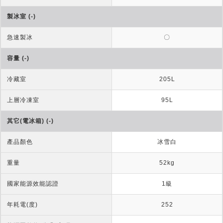
製冰室 (-)
急速製冰
〇
容量 (-)
冷藏室
205L
上層冷凍室
95L
其它(電冰箱) (-)
產品顏色
冰雪白
重量
52kg
國家能源效能認證
1級
年耗電(度)
252