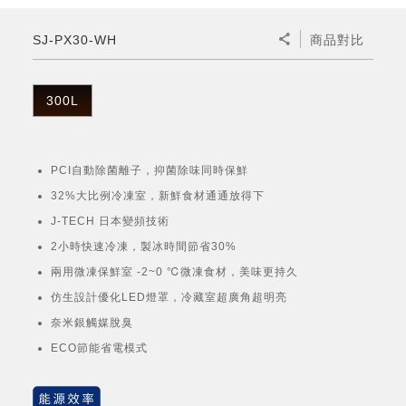
微波爐
五門(左右開)
四門對開除菌冰箱
無孔槽系列介紹
RACTIVE Air系列
空氣清淨機
冷專型
自動除菌離子除濕機
新型冠狀病毒抑制實證
電風扇系列
AQUOS 2K FHD
AQUOS 8K 第三代
商用設備
水活力美容保濕器
SJ-PX30-WH
商品對比
美髮造型
高科技鞋履賦活器
防護用品系列
零水鍋
機械轉盤微波爐
飲品
四門
左右開除菌冰箱
無孔槽洗衣機
羽量級無線快充吸塵器
FAQ
自動除菌離子產生器
故障代碼查詢
高效除濕機
自動除菌離子實證
DC直流馬達立扇
暖風系列
8K影像技術展現
商用解決方案
耗材配件
吹風機
頭皮調理
低反射蛾眼面罩
保溫/冷藏系列
電子平板微波爐
咖啡機
淨水器
三門
滾筒洗衣機/乾衣機
無孔槽洗衣機
300L
AIoT智慧聯網除濕機
J-TECH空調技術
3D清淨循環扇
多功能暖烘機
FAQ
商用顯示器
正負離子造型器
頭皮手持按摩器
FAQ
TEKION COOLER 科技酷冷袋
電子轉盤微波爐
Soda Presso氣泡水機
超淨系列淨水器
FAQ
雙門
直立變頻洗衣機
左右開冰箱
乾淨方美學除濕機
空氣清淨機結合捕蚊技術
涼暖離子扇
PCI 自動除菌離子
PCI自動除菌離子，抑菌除味同時保鮮
商用投影機
商用微波爐
美容家電
淨水器濾芯
iBarista 智慧咖啡機
超音波清洗棒
無線吸塵器
自動除菌離子技術
32%大比例冷凍室，新鮮食材通通放得下
觸控式電子白板
商用空氣清淨機
J-TECH 日本變頻技術
零水鍋
2小時快速冷凍，製冰時間節省30%
拼接電視牆
兩用微凍保鮮室 -2~0 ℃微凍食材，美味更持久
水波爐
仿生設計優化LED燈罩，冷藏室超廣角超明亮
DirectView LED
奈米銀觸媒脫臭
ECO節能省電模式