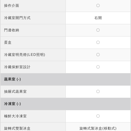
操作介面
〇
冷藏室開門方式
右開
門邊收納
〇
蛋盒
〇
冷藏室明亮燈(LED照明)
〇
冷藏保鮮室設計
〇
蔬果室 (-)
抽屜式蔬果室
〇
冷凍室 (-)
極鮮大冷凍室
〇
旋轉式雙製冰盒
旋轉式製冰盒(移動式)