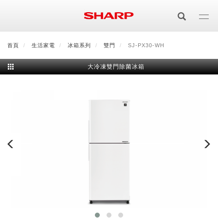
移
至
主
內
首頁
最新消息
生活家電
會員登入/註冊
冰箱系列
會員中心
雙門
SJ-PX30-WH
顧客服務
夏普可購樂線上
容
大冷凍雙門除菌冰箱
居家影視
電視/顯示器系列
空氣淨化
空氣淨化系列
生活家電
AQUOS 8K
影音週邊
冰箱系列
廚房調理
Purefit空氣美學機
冷暖空調系列
AQUOS XLED
藍牙音響
技術
水波爐
生活用品
冷凍庫
技術
AIoT智慧空氣清淨機
冷暖型
除濕機系列
AQUOS QLED
夏普量子臻原色
照明系列
美容系列
AIoT智慧水波爐
烹飪
六門
冰箱系列介紹
清洗系列
水活力空氣清淨機
AIoT智慧空調
2合1空氣清淨除濕機
技術
AQUOS 4K UHD
AQUOS XLED
美容保濕
行動裝置
LED吸頂燈
鞋體保養系列
水波爐
AIoT智慧零水鍋